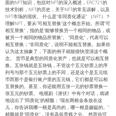
面的NFT知识，包括对NFT的深入概述，ERC721的
技术剖析，NFT的历史，关于NFT的常见误解，以及
NFT市场的现状。 什么是“非同质化通证” （NFT）？
理解NFT，要从“可相互替换”这个概念开始。所谓“可
相互替换”，指的是“能够替换另一个相同的物品，或
被另一个相同的物品所替换”。 “同质化”，代表可以
相互替换；“非同质化”，说明不能相互替换。如果你
认为这太抽象了，下面的例子就能很快澄清这个概
念。 货币是典型的同质化资产，也就是可以相互替
换。五块钱就是五块钱，不管这个五元钞票上的序
列号与那个五元钞票上的不同，还是这个是五元纸
币而那个是银行账户里的五元钱，它们都是可以相
互替换的。甚至，你还能用五张一元的钞票替换一
张五元的钞票。 电视剧《潜伏》中有个对话，戏谑
地说出了“同质化”的精髓：“现在两根金条放在这
儿，你告诉我哪一根是高尚的，哪一根是龌龊的。”
精髓就是“同质化”，没有高低贵贱之分。 然而你可