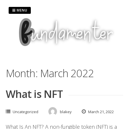
MENU
Month:
March 2022
What is NFT
Uncategorized
blakey
March 21, 2022
What Is An NFT? A non-fungible token (NFT) is a